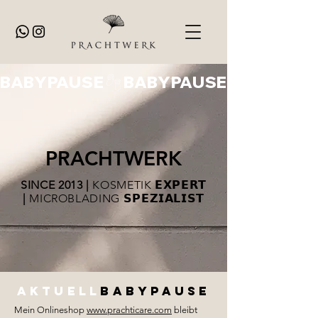
BABYPAUSE
PRACHTWERK
SINCE 2013 |
KOSMETIK
𝗘𝗫𝗣𝗘𝗥𝗧
|
MICROBLADING
𝗦𝗣𝗘𝗭𝗜𝗔𝗟𝗜𝗦𝗧
aktuel
l
bAbypause
Mein Onlineshop
www.prachticare.com
bleibt